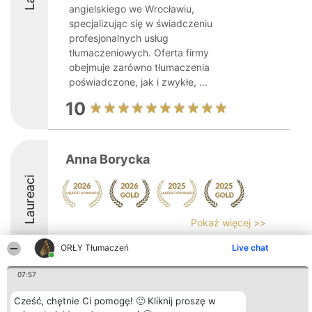
angielskiego we Wrocławiu,
specjalizując się w świadczeniu
profesjonalnych usług
tłumaczeniowych. Oferta firmy
obejmuje zarówno tłumaczenia
poświadczone, jak i zwykłe, ...
10
Anna Borycka
Laureaci
Pokaż więcej >>
10
ORŁY Tłumaczeń
Live chat
07:57
Organizator plebiscytu
Plebiscyt
Kontakt
Cześć, chętnie Ci pomogę! 🙂 Kliknij proszę w
Bright Side Solutions sp. z o.
Laureaci
Kontakt