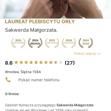
LAUREAT PLEBISCYTU ORŁY
Sakwerda Małgorzata.
Pokaż więcej >>
8.6
(27)
Wrocław, Ślężna 158A
Pokaż numer telefonu
O firmie:
Gabinet tłumacza przysięgłego
Sakwerda Małgorzata
znajduje się we Wrocławiu i od 1996 roku prowadzi