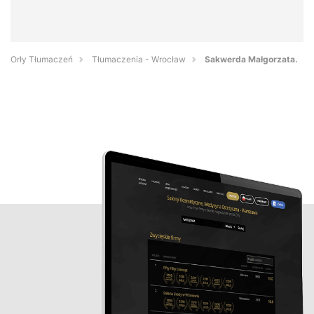
Orły Tłumaczeń
Tłumaczenia - Wrocław
Sakwerda Małgorzata.