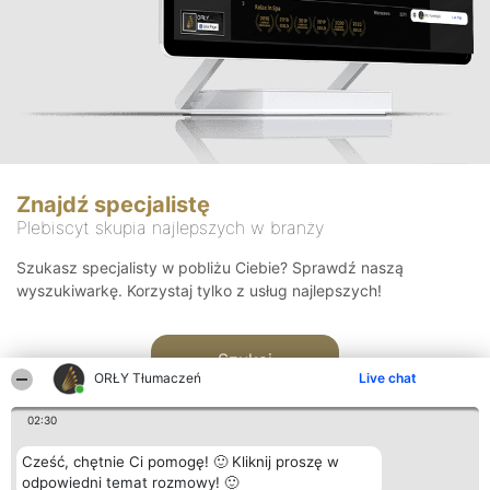
Znajdź specjalistę
Plebiscyt skupia najlepszych w branży
Szukasz specjalisty w pobliżu Ciebie? Sprawdź naszą
wyszukiwarkę. Korzystaj tylko z usług najlepszych!
Szukaj
ORŁY Tłumaczeń
Live chat
02:30
Cześć, chętnie Ci pomogę! 🙂 Kliknij proszę w
odpowiedni temat rozmowy! 🙂