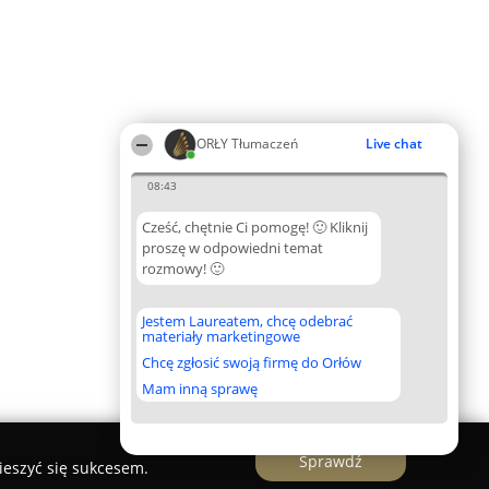
ORŁY Tłumaczeń
Live chat
08:43
Cześć, chętnie Ci pomogę! 🙂 Kliknij
proszę w odpowiedni temat
rozmowy! 🙂
Jestem Laureatem, chcę odebrać
materiały marketingowe
Chcę zgłosić swoją firmę do Orłów
Mam inną sprawę
Sprawdź
ieszyć się sukcesem.