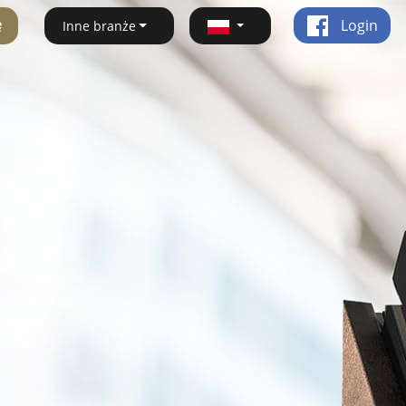
ę
Login
Inne branże