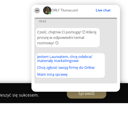
ORŁY Tłumaczeń
Live chat
18:02
Cześć, chętnie Ci pomogę! 🙂 Kliknij
proszę w odpowiedni temat
rozmowy! 🙂
Jestem Laureatem, chcę odebrać
materiały marketingowe
Chcę zgłosić swoją firmę do Orłów
Mam inną sprawę
Sprawdź
ieszyć się sukcesem.