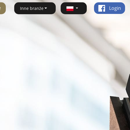
ę
Login
Inne branże