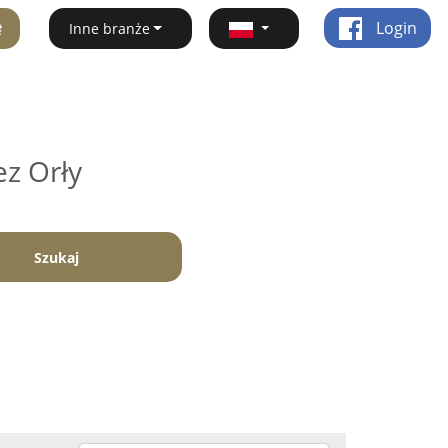
ę
Login
Inne branże
ez Orły
Szukaj