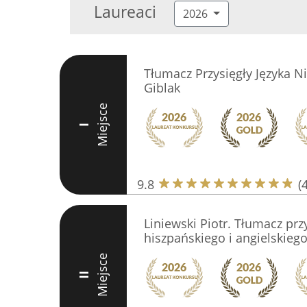
Laureaci
2026
Tłumacz Przysięgły Języka N
Giblak
Miejsce
I
9.8
(
Liniewski Piotr. Tłumacz przy
hiszpańskiego i angielskieg
Miejsce
II