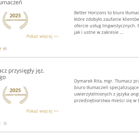
tłumaczeń
Better Horizons to biuro tłuma
które zdobyło zaufanie klientó
ofercie usług lingwistycznych.
jak i ustne w zakresie ...
Pokaż więcej >>
z przysięgły jęz.
ego
Dymarek Rita, mgr. Tłumacz przy
biuro tłumaczeń specjalizujące
uwierzytelnionych z języka ang
przedsiębiorstwa mieści się w D
Pokaż więcej >>