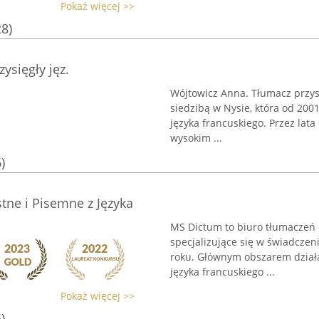
Pokaż więcej >>
28)
ysięgły jęz.
Wójtowicz Anna. Tłumacz przysi
siedzibą w Nysie, która od 200
języka francuskiego. Przez lata 
wysokim ...
)
tne i Pisemne z Języka
MS Dictum to biuro tłumaczeń d
specjalizujące się w świadcze
roku. Głównym obszarem działa
języka francuskiego ...
Pokaż więcej >>
)