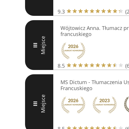
9.3
(
Wójtowicz Anna. Tłumacz prz
francuskiego
Miejsce
III
8.5
(6
MS Dictum - Tłumaczenia Us
Francuskiego
Miejsce
III
8.5
(6