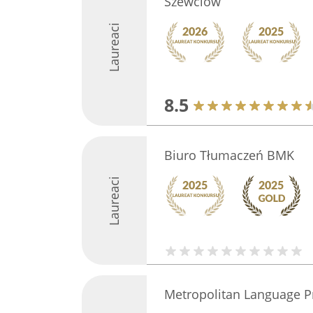
Szewciów
Laureaci
8.5
Biuro Tłumaczeń BMK
Laureaci
Metropolitan Language P