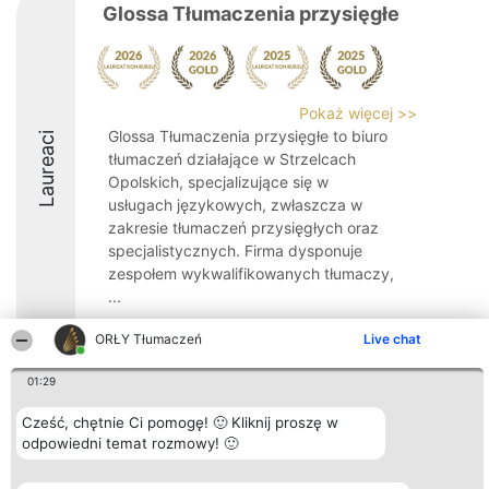
Glossa Tłumaczenia przysięgłe
Pokaż więcej >>
Glossa Tłumaczenia przysięgłe to biuro
Laureaci
tłumaczeń działające w Strzelcach
Opolskich, specjalizujące się w
usługach językowych, zwłaszcza w
zakresie tłumaczeń przysięgłych oraz
specjalistycznych. Firma dysponuje
zespołem wykwalifikowanych tłumaczy,
...
8.9
ORŁY Tłumaczeń
Live chat
01:29
Organizator plebiscytu
Plebiscyt
Kontakt
Cześć, chętnie Ci pomogę! 🙂 Kliknij proszę w
Bright Side Solutions sp. z o.
Laureaci
Kontakt
odpowiedni temat rozmowy! 🙂
o. sp. k.
Lista
ul. Ruska 22
wszystkich
Wrocław 50-079
Laureatów