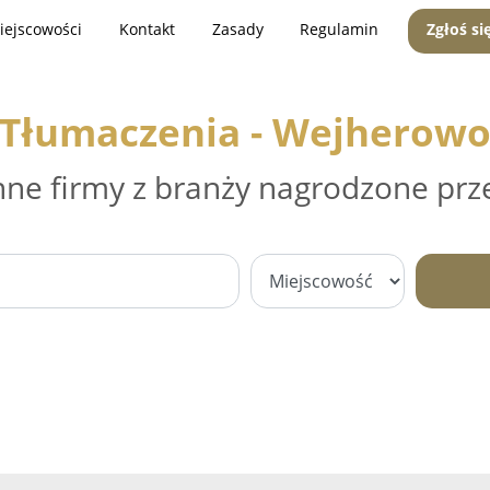
iejscowości
Kontakt
Zasady
Regulamin
Zgłoś si
Tłumaczenia - Wejherow
nne firmy z branży nagrodzone prz