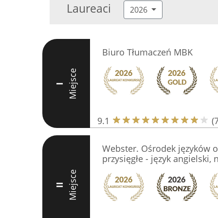
Laureaci
2026
Biuro Tłumaczeń MBK
Miejsce
I
9.1
(
Webster. Ośrodek języków o
przysięgłe - język angielski,
Miejsce
II