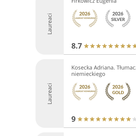
Firkowicz Eugenia
Laureaci
8.7
Kosecka Adriana. Tłumacz 
niemieckiego
Laureaci
9