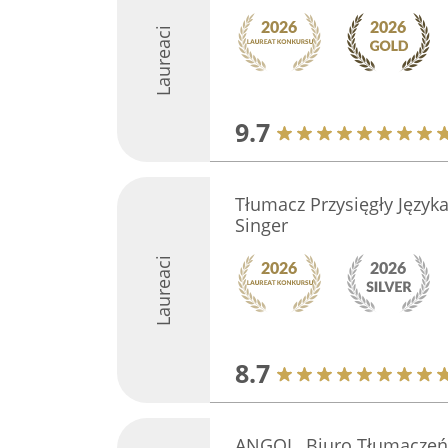
Laureaci
9.7
Tłumacz Przysięgły Język
Singer
Laureaci
8.7
ANGOL. Biuro Tłumaczeń