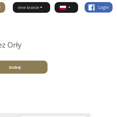
ę
Login
Inne branże
o
ez Orły
Szukaj