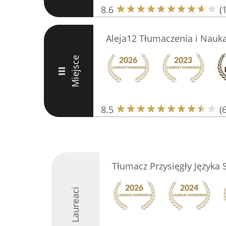
8.6
(
Aleja12 Tłumaczenia i Nauka
Miejsce
III
8.5
(6
Tłumacz Przysięgły Języka
Laureaci