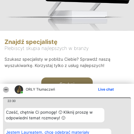
Znajdź specjalistę
Plebiscyt skupia najlepszych w branży
Szukasz specjalisty w pobliżu Ciebie? Sprawdź naszą
wyszukiwarkę. Korzystaj tylko z usług najlepszych!
Szukaj
ORŁY Tłumaczeń
Live chat
22:30
Cześć, chętnie Ci pomogę! 🙂 Kliknij proszę w
odpowiedni temat rozmowy! 🙂
Organizator plebiscytu
Plebiscyt
Kontakt
Jestem Laureatem, chcę odebrać materiały
Bright Side Solutions sp. z o.
Laureaci
Kontakt