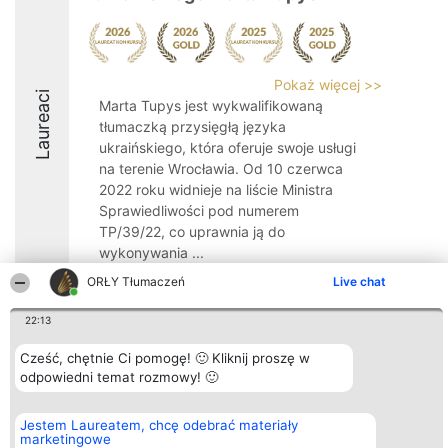
Pokaż więcej >>
Laureaci
Marta Tupys jest wykwalifikowaną
tłumaczką przysięgłą języka
ukraińskiego, która oferuje swoje usługi
na terenie Wrocławia. Od 10 czerwca
2022 roku widnieje na liście Ministra
Sprawiedliwości pod numerem
TP/39/22, co uprawnia ją do
wykonywania ...
ORŁY Tłumaczeń
Live chat
10
22:13
Cześć, chętnie Ci pomogę! 🙂 Kliknij proszę w
Organizator plebiscytu
Plebiscyt
Kontakt
Bright Side Solutions sp. z o.
odpowiedni temat rozmowy! 🙂
Laureaci
Kontakt
o. sp. k.
Lista
ul. Ruska 22
wszystkich
Wrocław 50-079
Laureatów
Jestem Laureatem, chcę odebrać materiały
KRS 0000749100 | Regon
Zasady
marketingowe