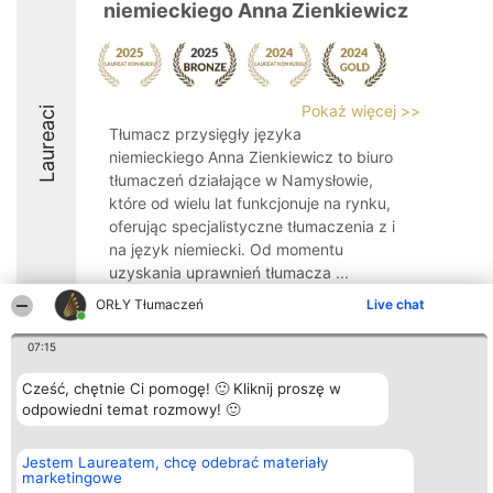
niemieckiego Anna Zienkiewicz
Pokaż więcej >>
Laureaci
Tłumacz przysięgły języka
niemieckiego Anna Zienkiewicz to biuro
tłumaczeń działające w Namysłowie,
które od wielu lat funkcjonuje na rynku,
oferując specjalistyczne tłumaczenia z i
na język niemiecki. Od momentu
uzyskania uprawnień tłumacza ...
ORŁY Tłumaczeń
Live chat
07:15
Cześć, chętnie Ci pomogę! 🙂 Kliknij proszę w
Organizator plebiscytu
Plebiscyt
Kontakt
Bright Side Solutions sp. z o.
odpowiedni temat rozmowy! 🙂
Laureaci
Kontakt
o. sp. k.
Lista
ul. Ruska 22
wszystkich
Wrocław 50-079
Laureatów
Jestem Laureatem, chcę odebrać materiały
KRS 0000749100 | Regon
Zasady
marketingowe
381313360 | NIP 8943132676
Regulamin