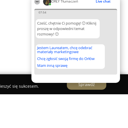
ORŁY Tłumaczeń
Live chat
07:54
Cześć, chętnie Ci pomogę! 🙂 Kliknij
proszę w odpowiedni temat
rozmowy! 🙂
Jestem Laureatem, chcę odebrać
materiały marketingowe
Chcę zgłosić swoją firmę do Orłów
Mam inną sprawę
Sprawdź
ieszyć się sukcesem.