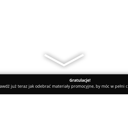
Gratulacje!
awdź już teraz jak odebrać materiały promocyjne, by móc w pełni c
cki
Pani od norweskiego - pomoc Polakom w Norwegii