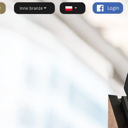
ę
Login
Inne branże