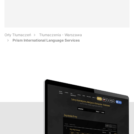
Orły Tłumaczeń
Tłumaczenia - Warszawa
Prism International Language Services