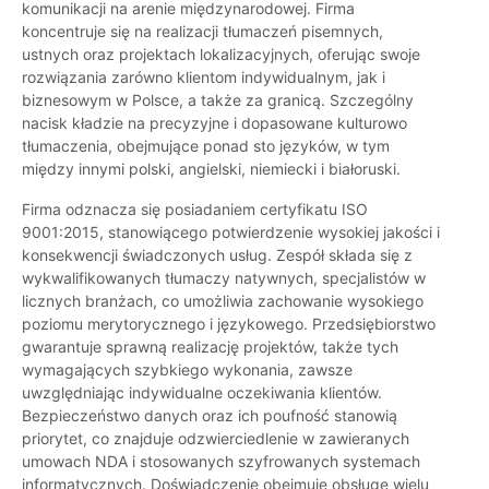
komunikacji na arenie międzynarodowej. Firma
koncentruje się na realizacji tłumaczeń pisemnych,
ustnych oraz projektach lokalizacyjnych, oferując swoje
rozwiązania zarówno klientom indywidualnym, jak i
biznesowym w Polsce, a także za granicą. Szczególny
nacisk kładzie na precyzyjne i dopasowane kulturowo
tłumaczenia, obejmujące ponad sto języków, w tym
między innymi polski, angielski, niemiecki i białoruski.
Firma odznacza się posiadaniem certyfikatu ISO
9001:2015, stanowiącego potwierdzenie wysokiej jakości i
konsekwencji świadczonych usług. Zespół składa się z
wykwalifikowanych tłumaczy natywnych, specjalistów w
licznych branżach, co umożliwia zachowanie wysokiego
poziomu merytorycznego i językowego. Przedsiębiorstwo
gwarantuje sprawną realizację projektów, także tych
wymagających szybkiego wykonania, zawsze
uwzględniając indywidualne oczekiwania klientów.
Bezpieczeństwo danych oraz ich poufność stanowią
priorytet, co znajduje odzwierciedlenie w zawieranych
umowach NDA i stosowanych szyfrowanych systemach
informatycznych. Doświadczenie obejmuje obsługę wielu