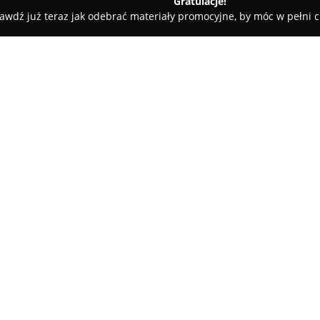
Gratulacje!
awdź już teraz jak odebrać materiały promocyjne, by móc w pełni c
łumacz przysięgły języka rosyjskiego
yjskiego
O firmie:
Biuro działające przy ulicy Ryd
tłumaczeń przysięgłych z język
Tłumacz przysięgły języka ros
prawnym, jak i administracyjn
wymaganiami polskich instytucj
Ministerstwa Sprawiedliwości,
dokumentów, co jest szczególn
sądach oraz bankach.
Oferta obejmuje przekłady do
takich jak akty stanu cywilneg