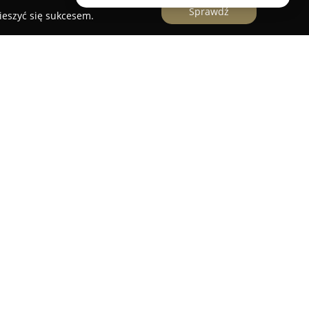
Sprawdź
ieszyć się sukcesem.
zowej 9 w Gdyni specjalizuje się w realizacji
a rosyjskiego. Usługi oferowane przez
ETNO
yjskiego
są istotne zarówno w kontekście
ym, ponieważ zapewniają zgodność tłumaczeń z
i. Tłumacz przysięgły, posiadający wpis na listę
 zapewnia oficjalne poświadczenie tłumaczonych
ie ważne przy formalnościach w urzędach,
kumentów wymagających pieczęci urzędowej,
o, dokumenty notarialne, świadectwa czy umowy.