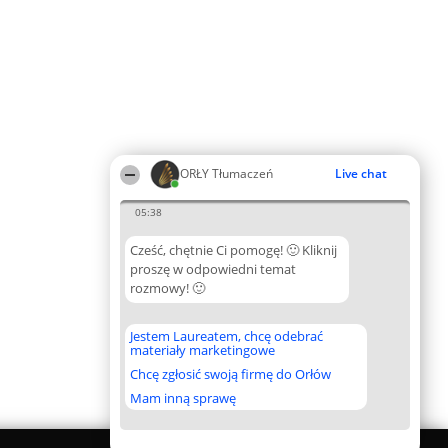
ORŁY Tłumaczeń
Live chat
05:38
Cześć, chętnie Ci pomogę! 🙂 Kliknij
proszę w odpowiedni temat
rozmowy! 🙂
Jestem Laureatem, chcę odebrać
materiały marketingowe
Chcę zgłosić swoją firmę do Orłów
Mam inną sprawę