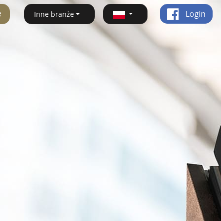
ę
Login
Inne branże