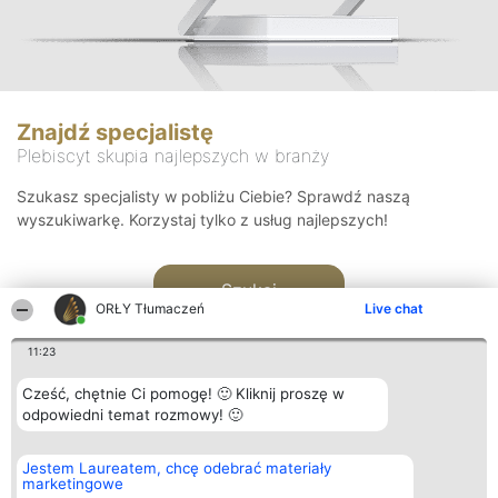
Znajdź specjalistę
Plebiscyt skupia najlepszych w branży
Szukasz specjalisty w pobliżu Ciebie? Sprawdź naszą
wyszukiwarkę. Korzystaj tylko z usług najlepszych!
Szukaj
ORŁY Tłumaczeń
Live chat
11:23
Cześć, chętnie Ci pomogę! 🙂 Kliknij proszę w
odpowiedni temat rozmowy! 🙂
Organizator plebiscytu
Plebiscyt
Kontakt
Jestem Laureatem, chcę odebrać materiały
Bright Side Solutions sp. z o.
Laureaci
Kontakt
marketingowe
o. sp. k.
Lista