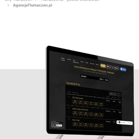
AgencjaTlumaczen.pl