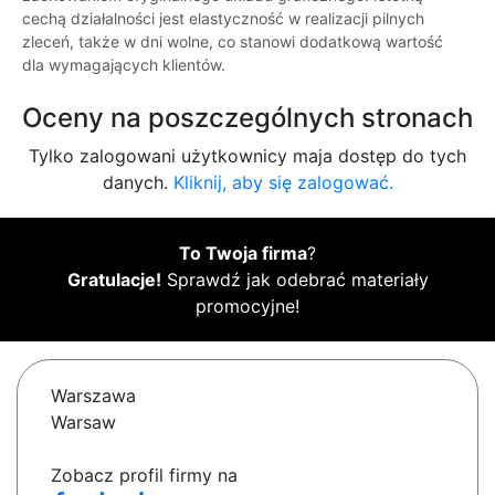
cechą działalności jest elastyczność w realizacji pilnych
zleceń, także w dni wolne, co stanowi dodatkową wartość
dla wymagających klientów.
Oceny na poszczególnych stronach
Tylko zalogowani użytkownicy maja dostęp do tych
danych.
Kliknij, aby się zalogować.
To Twoja firma
?
Gratulacje!
Sprawdź jak odebrać materiały
promocyjne!
Warszawa
Warsaw
Zobacz profil firmy na