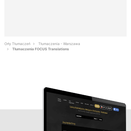
Orły Tłumaczeń
Tłumaczenia - Warszawa
Tłumaczenia FOCUS Translations