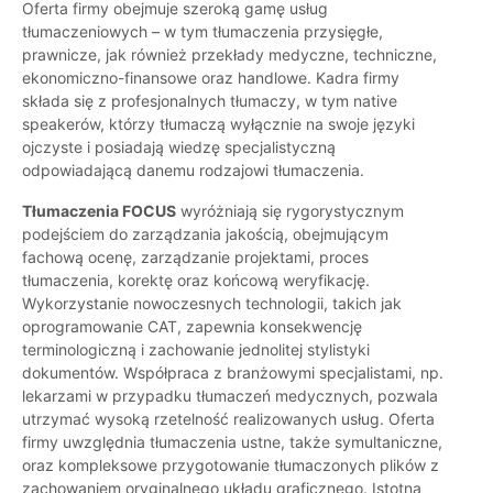
Oferta firmy obejmuje szeroką gamę usług
tłumaczeniowych – w tym tłumaczenia przysięgłe,
prawnicze, jak również przekłady medyczne, techniczne,
ekonomiczno-finansowe oraz handlowe. Kadra firmy
składa się z profesjonalnych tłumaczy, w tym native
speakerów, którzy tłumaczą wyłącznie na swoje języki
ojczyste i posiadają wiedzę specjalistyczną
odpowiadającą danemu rodzajowi tłumaczenia.
Tłumaczenia FOCUS
wyróżniają się rygorystycznym
podejściem do zarządzania jakością, obejmującym
fachową ocenę, zarządzanie projektami, proces
tłumaczenia, korektę oraz końcową weryfikację.
Wykorzystanie nowoczesnych technologii, takich jak
oprogramowanie CAT, zapewnia konsekwencję
terminologiczną i zachowanie jednolitej stylistyki
dokumentów. Współpraca z branżowymi specjalistami, np.
lekarzami w przypadku tłumaczeń medycznych, pozwala
utrzymać wysoką rzetelność realizowanych usług. Oferta
firmy uwzględnia tłumaczenia ustne, także symultaniczne,
oraz kompleksowe przygotowanie tłumaczonych plików z
zachowaniem oryginalnego układu graficznego. Istotną