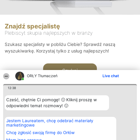
Znajdź specjalistę
Plebiscyt skupia najlepszych w branży
Szukasz specjalisty w pobliżu Ciebie? Sprawdź naszą
wyszukiwarkę. Korzystaj tylko z usług najlepszych!
Szukaj
ORŁY Tłumaczeń
Live chat
12:38
Cześć, chętnie Ci pomogę! 🙂 Kliknij proszę w
odpowiedni temat rozmowy! 🙂
Organizator plebiscytu
Plebiscyt
Kontakt
Jestem Laureatem, chcę odebrać materiały
Bright Side Solutions sp. z o.
Laureaci
Kontakt
marketingowe
o. sp. k.
Lista
ul. Ruska 22
wszystkich
Chcę zgłosić swoją firmę do Orłów
Wrocław 50-079
Laureatów
KRS 0000749100 | Regon
Zasady