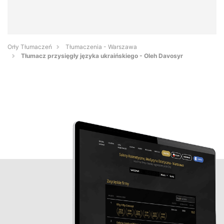
Orły Tłumaczeń
Tłumaczenia - Warszawa
Tłumacz przysięgły języka ukraińskiego - Oleh Davosyr