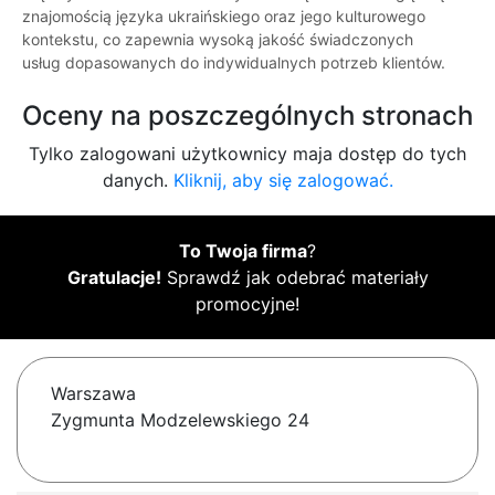
znajomością języka ukraińskiego oraz jego kulturowego
kontekstu, co zapewnia wysoką jakość świadczonych
usług dopasowanych do indywidualnych potrzeb klientów.
Oceny na poszczególnych stronach
Tylko zalogowani użytkownicy maja dostęp do tych
danych.
Kliknij, aby się zalogować.
To Twoja firma
?
Gratulacje!
Sprawdź jak odebrać materiały
promocyjne!
Warszawa
Zygmunta Modzelewskiego 24