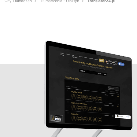
Orły Tłumaczeń
Tłumaczenia - Olsztyn
Translator24.pl