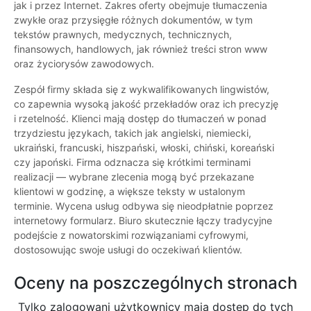
jak i przez Internet. Zakres oferty obejmuje tłumaczenia
zwykłe oraz przysięgłe różnych dokumentów, w tym
tekstów prawnych, medycznych, technicznych,
finansowych, handlowych, jak również treści stron www
oraz życiorysów zawodowych.
Zespół firmy składa się z wykwalifikowanych lingwistów,
co zapewnia wysoką jakość przekładów oraz ich precyzję
i rzetelność. Klienci mają dostęp do tłumaczeń w ponad
trzydziestu językach, takich jak angielski, niemiecki,
ukraiński, francuski, hiszpański, włoski, chiński, koreański
czy japoński. Firma odznacza się krótkimi terminami
realizacji — wybrane zlecenia mogą być przekazane
klientowi w godzinę, a większe teksty w ustalonym
terminie. Wycena usług odbywa się nieodpłatnie poprzez
internetowy formularz. Biuro skutecznie łączy tradycyjne
podejście z nowatorskimi rozwiązaniami cyfrowymi,
dostosowując swoje usługi do oczekiwań klientów.
Oceny na poszczególnych stronach
Tylko zalogowani użytkownicy maja dostęp do tych