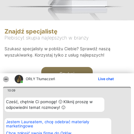
Znajdź specjalistę
Plebiscyt skupia najlepszych w branży
Szukasz specjalisty w pobliżu Ciebie? Sprawdź naszą
wyszukiwarkę. Korzystaj tylko z usług najlepszych!
Szukaj
ORŁY Tłumaczeń
Live chat
10:09
Cześć, chętnie Ci pomogę! 🙂 Kliknij proszę w
odpowiedni temat rozmowy! 🙂
Organizator plebiscytu
Plebiscyt
Kontakt
Jestem Laureatem, chcę odebrać materiały
Bright Side Solutions sp. z o.
Laureaci
Kontakt
marketingowe
o. sp. k.
Lista
ul. Ruska 22
wszystkich
Chcę zgłosić swoją firmę do Orłów