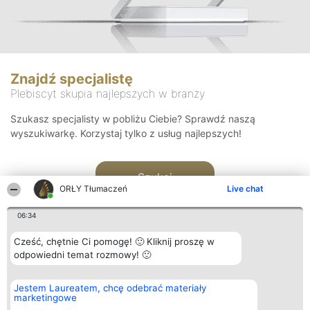
Znajdź specjalistę
Plebiscyt skupia najlepszych w branży
Szukasz specjalisty w pobliżu Ciebie? Sprawdź naszą
wyszukiwarkę. Korzystaj tylko z usług najlepszych!
Szukaj
ORŁY Tłumaczeń
Live chat
06:34
Cześć, chętnie Ci pomogę! 🙂 Kliknij proszę w
odpowiedni temat rozmowy! 🙂
Organizator plebiscytu
Plebiscyt
Kontakt
Jestem Laureatem, chcę odebrać materiały
Bright Side Solutions sp. z o.
Laureaci
Kontakt
marketingowe
o. sp. k.
Lista
ul. Ruska 22
wszystkich