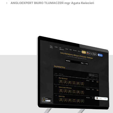
ANGLOEXPERT BIURO TŁUMACZEŃ mgr Agata Kwiecień