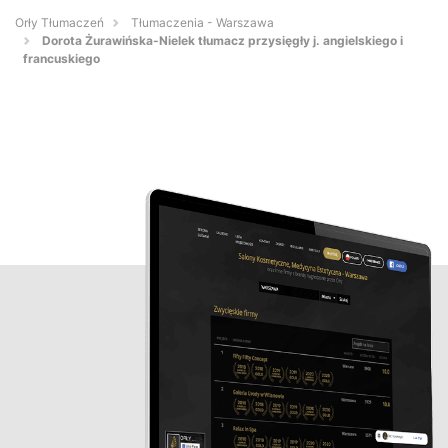
Orły Tłumaczeń
Tłumaczenia - Warszawa
Dorota Żurawińska-Nielek tłumacz przysięgły j. angielskiego i
francuskiego