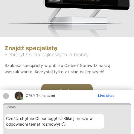
Znajdź specjalistę
Plebiscyt skupia najlepszych w branży
Szukasz specjalisty w pobliżu Ciebie? Sprawdź naszą
wyszukiwarkę. Korzystaj tylko z usług najlepszych!
Szukaj
ORŁY Tłumaczeń
Live chat
06:48
Cześć, chętnie Ci pomogę! 🙂 Kliknij proszę w
odpowiedni temat rozmowy! 🙂