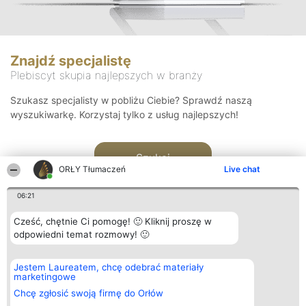
Znajdź specjalistę
Plebiscyt skupia najlepszych w branży
Szukasz specjalisty w pobliżu Ciebie? Sprawdź naszą
wyszukiwarkę. Korzystaj tylko z usług najlepszych!
Szukaj
ORŁY Tłumaczeń
Live chat
06:21
Cześć, chętnie Ci pomogę! 🙂 Kliknij proszę w
odpowiedni temat rozmowy! 🙂
Organizator plebiscytu
Plebiscyt
Kontakt
Jestem Laureatem, chcę odebrać materiały
Bright Side Solutions sp. z o.
Laureaci
Kontakt
marketingowe
o. sp. k.
Lista
ul. Ruska 22
wszystkich
Chcę zgłosić swoją firmę do Orłów
Wrocław 50-079
Laureatów