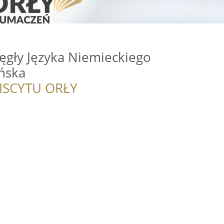
ęgły Języka Niemieckiego
́ska
ISCYTU ORŁY