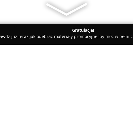
Gratulacje!
awdź już teraz jak odebrać materiały promocyjne, by móc w pełni c
acz Przysięgły Języka Niemieckiego Monika Szymańska
kiego Monika
O firmie:
Tłumacz Przysięgły Języka N
instytucja z Wrocławia, która o
język niemiecki. Firma oferuj
tłumaczenia przysięgłe, jak i z
rzetelność, co ma kluczowe zn
Pokaż więcej >>
wymagającymi oficjalnego potw