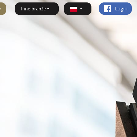
ę
Login
Inne branże