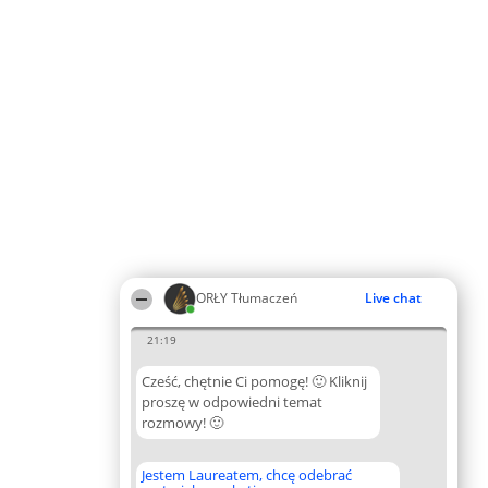
ORŁY Tłumaczeń
Live chat
21:19
Cześć, chętnie Ci pomogę! 🙂 Kliknij
proszę w odpowiedni temat
rozmowy! 🙂
Jestem Laureatem, chcę odebrać