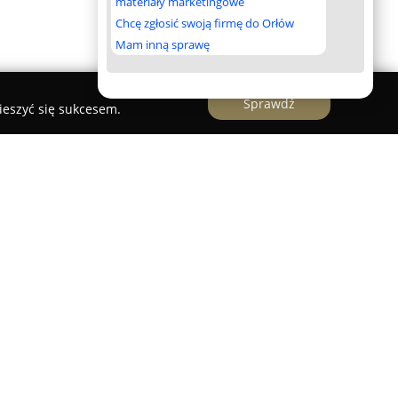
materiały marketingowe
Chcę zgłosić swoją firmę do Orłów
Mam inną sprawę
Sprawdź
ieszyć się sukcesem.
iemieckiego Monika Szymańska
to renomowana
d 2001 roku specjalizuje się w przekładach z i na
e szeroką gamę usług, obejmując zarówno
wykłe. Szczególny nacisk kładzie na precyzję i
aczenie zwłaszcza w pracy z dokumentami
ierdzenia.