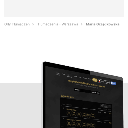
Orły Tłumaczeń
Tłumaczenia - Warszawa
Maria Grządkowska