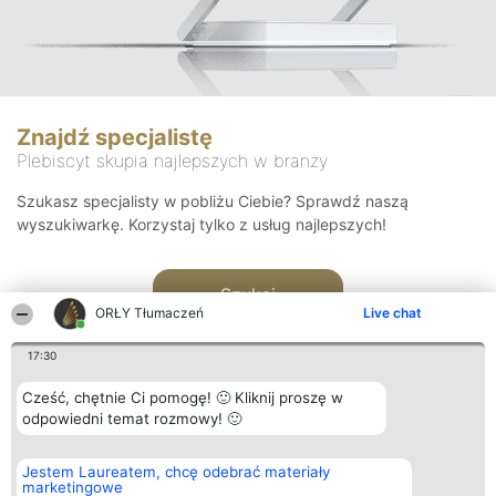
Znajdź specjalistę
Plebiscyt skupia najlepszych w branży
Szukasz specjalisty w pobliżu Ciebie? Sprawdź naszą
wyszukiwarkę. Korzystaj tylko z usług najlepszych!
Szukaj
ORŁY Tłumaczeń
Live chat
17:30
Cześć, chętnie Ci pomogę! 🙂 Kliknij proszę w
odpowiedni temat rozmowy! 🙂
Organizator plebiscytu
Plebiscyt
Kontakt
Jestem Laureatem, chcę odebrać materiały
Bright Side Solutions sp. z o.
Laureaci
Kontakt
marketingowe
o. sp. k.
Lista