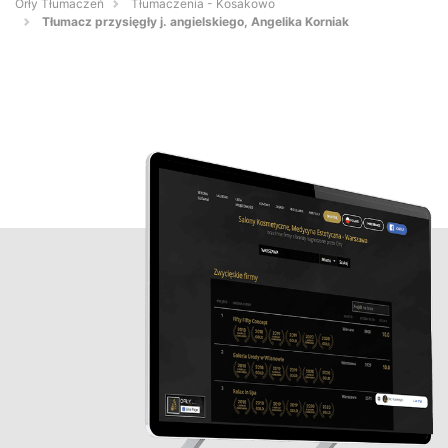
Orły Tłumaczeń
Tłumaczenia - Kosakowo
Tłumacz przysięgły j. angielskiego, Angelika Korniak