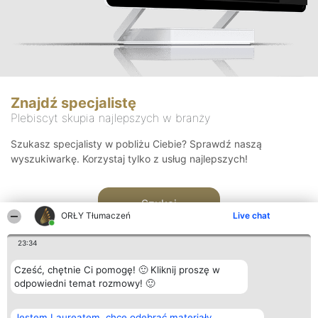
Znajdź specjalistę
Plebiscyt skupia najlepszych w branży
Szukasz specjalisty w pobliżu Ciebie? Sprawdź naszą
wyszukiwarkę. Korzystaj tylko z usług najlepszych!
Szukaj
ORŁY Tłumaczeń
Live chat
23:34
Cześć, chętnie Ci pomogę! 🙂 Kliknij proszę w
odpowiedni temat rozmowy! 🙂
Organizator plebiscytu
Plebiscyt
Kontakt
Jestem Laureatem, chcę odebrać materiały