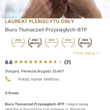
LAUREAT PLEBISCYTU ORŁY
Biuro Tłumaczeń Przysięgłych-BTP
Pokaż więcej >>
8.6
(7)
Stargard, Pierwszej Brygady 35/407
Pokaż numer telefonu
O firmie:
Biuro Tłumaczeń Przysięgłych-BTP
, mające swoją
siedzibę w Stargardzie pod adresem ul. Pierwszej