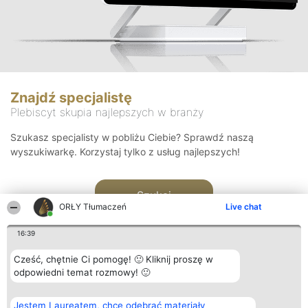
Znajdź specjalistę
Plebiscyt skupia najlepszych w branży
Szukasz specjalisty w pobliżu Ciebie? Sprawdź naszą
wyszukiwarkę. Korzystaj tylko z usług najlepszych!
Szukaj
ORŁY Tłumaczeń
Live chat
16:39
Cześć, chętnie Ci pomogę! 🙂 Kliknij proszę w
odpowiedni temat rozmowy! 🙂
Organizator plebiscytu
Plebiscyt
Kontakt
Jestem Laureatem, chcę odebrać materiały
Bright Side Solutions sp. z o.
Laureaci
Kontakt