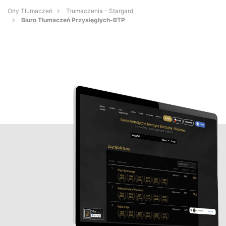
Orły Tłumaczeń
Tłumaczenia - Stargard
Biuro Tłumaczeń Przysięgłych-BTP