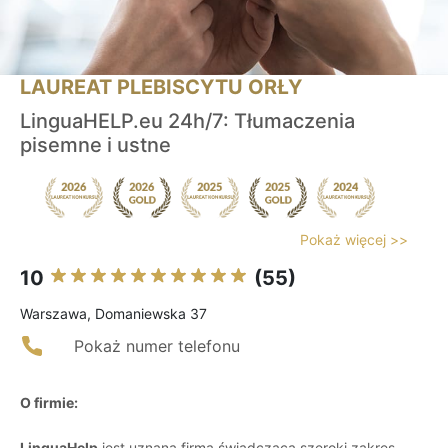
LAUREAT PLEBISCYTU ORŁY
LinguaHELP.eu 24h/7: Tłumaczenia
pisemne i ustne
Pokaż więcej >>
10
(55)
Warszawa, Domaniewska 37
Pokaż numer telefonu
O firmie:
LinguaHelp
jest uznaną firmą świadczącą szeroki zakres