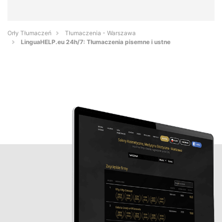
Orły Tłumaczeń
Tłumaczenia - Warszawa
LinguaHELP.eu 24h/7: Tłumaczenia pisemne i ustne