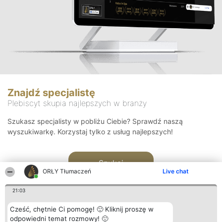
Znajdź specjalistę
Plebiscyt skupia najlepszych w branży
Szukasz specjalisty w pobliżu Ciebie? Sprawdź naszą
wyszukiwarkę. Korzystaj tylko z usług najlepszych!
Szukaj
ORŁY Tłumaczeń
Live chat
21:03
Cześć, chętnie Ci pomogę! 🙂 Kliknij proszę w
odpowiedni temat rozmowy! 🙂