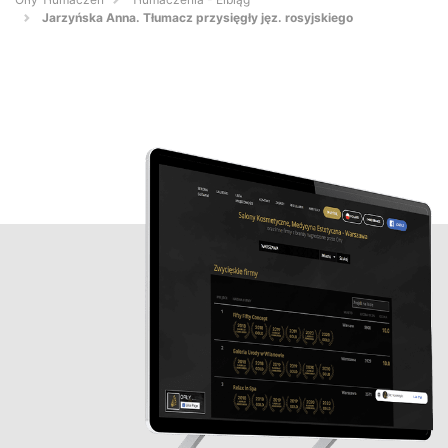
Jarzyńska Anna. Tłumacz przysięgły jęz. rosyjskiego