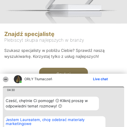
Znajdź specjalistę
Plebiscyt skupia najlepszych w branży
Szukasz specjalisty w pobliżu Ciebie? Sprawdź naszą
wyszukiwarkę. Korzystaj tylko z usług najlepszych!
Szukaj
ORŁY Tłumaczeń
Live chat
04:30
Cześć, chętnie Ci pomogę! 🙂 Kliknij proszę w
odpowiedni temat rozmowy! 🙂
Organizator plebiscytu
Plebiscyt
Kontakt
Jestem Laureatem, chcę odebrać materiały
Bright Side Solutions sp. z o.
Laureaci
Kontakt
marketingowe
o. sp. k.
Lista