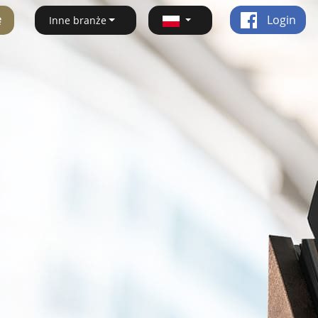
ę
Login
Inne branże