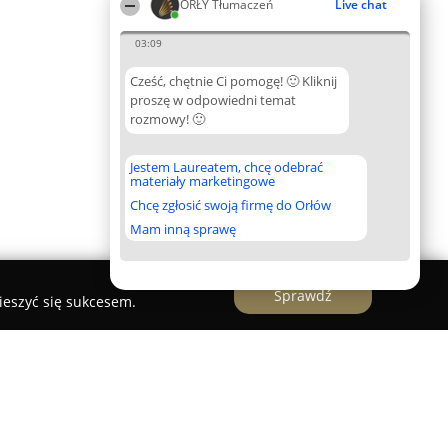
ORŁY Tłumaczeń
Live chat
03:09
Cześć, chętnie Ci pomogę! 🙂 Kliknij
proszę w odpowiedni temat
rozmowy! 🙂
Jestem Laureatem, chcę odebrać
materiały marketingowe
Chcę zgłosić swoją firmę do Orłów
Mam inną sprawę
Sprawdź
ieszyć się sukcesem.