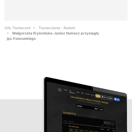
Orły Tłumaczeń
Tłumaczenia - Radom
Małgorzata Kryścińska-Janisz tłumacz przysięgły
jęz.francuskiego