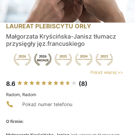
LAUREAT PLEBISCYTU ORŁY
Małgorzata Kryścińska-Janisz tłumacz
przysięgły jęz.francuskiego
Pokaż więcej >>
8.6
(8)
Radom, Radom
Pokaż numer telefonu
O firmie:
Małgorzata Kryścińska-Janisz
jest uznanym tłumaczem