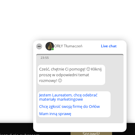
ORŁY Tłumaczeń
Live chat
23:55
Cześć, chętnie Ci pomogę! 🙂 Kliknij
proszę w odpowiedni temat
rozmowy! 🙂
Jestem Laureatem, chcę odebrać
materiały marketingowe
Chcę zgłosić swoją firmę do Orłów
Mam inną sprawę
Sprawdź