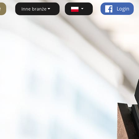
ę
Login
Inne branże