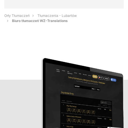
Orły Tłumaczeń
Tłumaczenia - Lubartów
Biuro tłumaczeń WZ-Translations