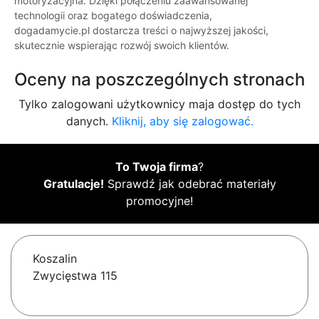
motoryzacyjna. Dzięki połączeniu zaawansowanej
technologii oraz bogatego doświadczenia,
dogadamycie.pl dostarcza treści o najwyższej jakości,
skutecznie wspierając rozwój swoich klientów.
Oceny na poszczególnych stronach
Tylko zalogowani użytkownicy maja dostęp do tych
danych.
Kliknij, aby się zalogować.
To Twoja firma
?
Gratulacje!
Sprawdź jak odebrać materiały
promocyjne!
Koszalin
Zwycięstwa 115