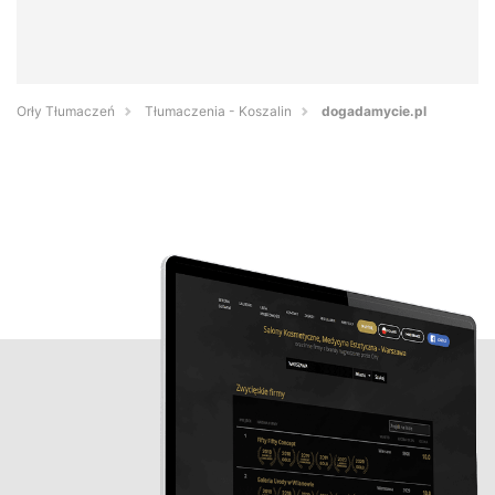
Orły Tłumaczeń
Tłumaczenia - Koszalin
dogadamycie.pl