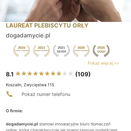
LAUREAT PLEBISCYTU ORŁY
dogadamycie.pl
Pokaż więcej >>
8.1
(109)
Koszalin, Zwycięstwa 115
Pokaż numer telefonu
O firmie:
dogadamycie.pl
stanowi innowacyjne biuro tłumaczeń
online, które charakteryzuje się nowoczesnym podejściem