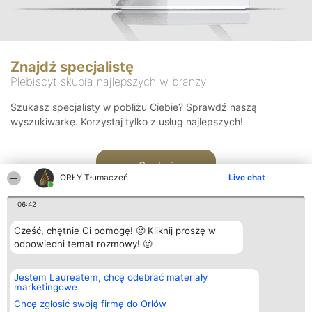
Znajdź specjalistę
Plebiscyt skupia najlepszych w branży
Szukasz specjalisty w pobliżu Ciebie? Sprawdź naszą
wyszukiwarkę. Korzystaj tylko z usług najlepszych!
Szukaj
ORŁY Tłumaczeń
Live chat
06:42
Cześć, chętnie Ci pomogę! 🙂 Kliknij proszę w
odpowiedni temat rozmowy! 🙂
Organizator plebiscytu
Plebiscyt
Kontakt
Jestem Laureatem, chcę odebrać materiały
Bright Side Solutions sp. z o.
Laureaci
Kontakt
marketingowe
o. sp. k.
Lista
ul. Ruska 22
wszystkich
Chcę zgłosić swoją firmę do Orłów
Wrocław 50-079
Laureatów