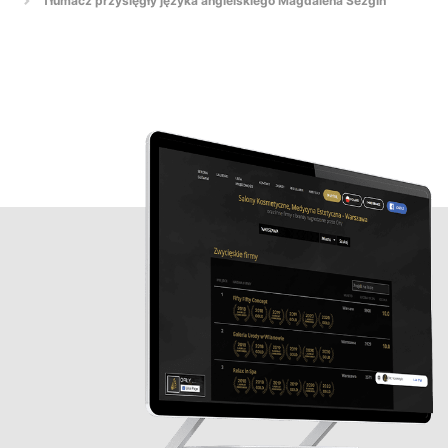
Tłumacz przysięgły języka angielskiego Magdalena Sezgin