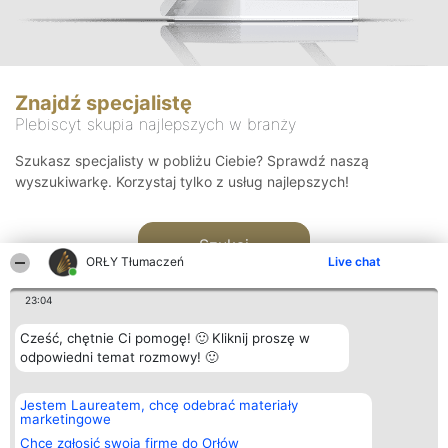
Znajdź specjalistę
Plebiscyt skupia najlepszych w branży
Szukasz specjalisty w pobliżu Ciebie? Sprawdź naszą
wyszukiwarkę. Korzystaj tylko z usług najlepszych!
Szukaj
ORŁY Tłumaczeń
Live chat
23:04
Cześć, chętnie Ci pomogę! 🙂 Kliknij proszę w
odpowiedni temat rozmowy! 🙂
Organizator plebiscytu
Plebiscyt
Kontakt
Jestem Laureatem, chcę odebrać materiały
Bright Side Solutions sp. z o.
Laureaci
Kontakt
marketingowe
o. sp. k.
Lista
ul. Ruska 22
wszystkich
Chcę zgłosić swoją firmę do Orłów