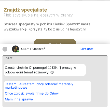
Znajdź specjalistę
Plebiscyt skupia najlepszych w branży
Szukasz specjalisty w pobliżu Ciebie? Sprawdź naszą
wyszukiwarkę. Korzystaj tylko z usług najlepszych!
Szukaj
ORŁY Tłumaczeń
Live chat
18:07
Cześć, chętnie Ci pomogę! 🙂 Kliknij proszę w
odpowiedni temat rozmowy! 🙂
Organizator plebiscytu
Plebiscyt
Kontakt
Jestem Laureatem, chcę odebrać materiały
Bright Side Solutions sp. z o.
Laureaci
Kontakt
marketingowe
o. sp. k.
Lista
ul. Ruska 22
wszystkich
Chcę zgłosić swoją firmę do Orłów
Wrocław 50-079
Laureatów
Mam inną sprawę
KRS 0000749100 | Regon
Zasady
381313360 | NIP 8943132676
Regulamin
+48 508 492 400
Polityka