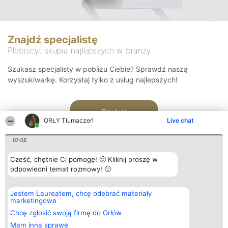
Znajdź specjalistę
Plebiscyt skupia najlepszych w branży
Szukasz specjalisty w pobliżu Ciebie? Sprawdź naszą
wyszukiwarkę. Korzystaj tylko z usług najlepszych!
Szukaj
ORŁY Tłumaczeń
Live chat
07:05
Cześć, chętnie Ci pomogę! 🙂 Kliknij proszę w
odpowiedni temat rozmowy! 🙂
Organizator plebiscytu
Plebiscyt
Kontakt
Jestem Laureatem, chcę odebrać materiały
Bright Side Solutions sp. z o.
Laureaci
Kontakt
marketingowe
o. sp. k.
Lista
ul. Ruska 22
wszystkich
Chcę zgłosić swoją firmę do Orłów
Wrocław 50-079
Laureatów
Mam inną sprawę
KRS 0000749100 | Regon
Zasady