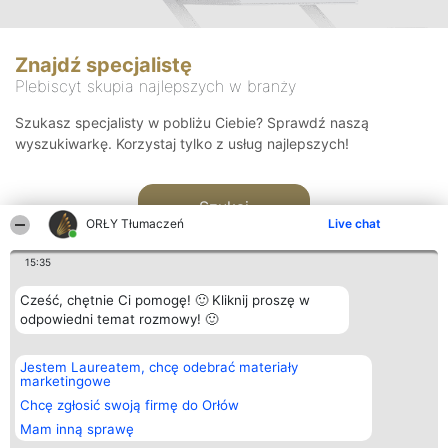
Znajdź specjalistę
Plebiscyt skupia najlepszych w branży
Szukasz specjalisty w pobliżu Ciebie? Sprawdź naszą
wyszukiwarkę. Korzystaj tylko z usług najlepszych!
Szukaj
ORŁY Tłumaczeń
Live chat
15:35
Cześć, chętnie Ci pomogę! 🙂 Kliknij proszę w
odpowiedni temat rozmowy! 🙂
Organizator plebiscytu
Plebiscyt
Kontakt
Jestem Laureatem, chcę odebrać materiały
Bright Side Solutions sp. z o.
Laureaci
Kontakt
marketingowe
o. sp. k.
Lista
ul. Ruska 22
wszystkich
Chcę zgłosić swoją firmę do Orłów
Wrocław 50-079
Laureatów
Mam inną sprawę
KRS 0000749100 | Regon
Zasady
381313360 | NIP 8943132676
Regulamin