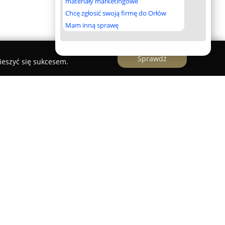
materiały marketingowe
Chcę zgłosić swoją firmę do Orłów
Mam inną sprawę
Sprawdź
ieszyć się sukcesem.
za Gorczyckiego 19, swoją działalność prowadzi
rzez
Wojtasik Ewę, tłumacza przysięgłego języka
 rynku od 1987 roku wyróżnia się szerokim
g translatorskich, zdobywając znaczące
 obsłudze zarówno klientów indywidualnych, jak