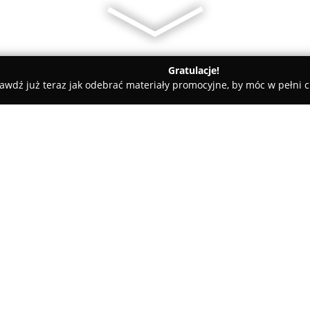
Gratulacje!
awdź już teraz jak odebrać materiały promocyjne, by móc w pełni c
tasik Ewa. Tłumacz przysięgły j.angielskiego
angielskiego
O firmie:
W Chełmnie, przy ulicy Grzegor
biuro tłumaczeń zarządzane p
angielskiego
. Firma obecna na
zakresem profesjonalnych usłu
Pokaż więcej >>
doświadczenie w kompleksowej
i firm.