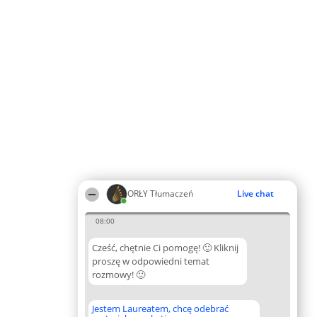
ORŁY Tłumaczeń
Live chat
08:00
Cześć, chętnie Ci pomogę! 🙂 Kliknij
proszę w odpowiedni temat
rozmowy! 🙂
Jestem Laureatem, chcę odebrać