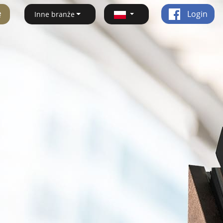
ę
Login
Inne branże