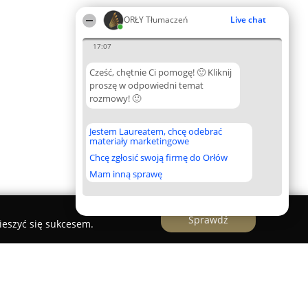
ORŁY Tłumaczeń
Live chat
17:07
Cześć, chętnie Ci pomogę! 🙂 Kliknij
proszę w odpowiedni temat
rozmowy! 🙂
Jestem Laureatem, chcę odebrać
materiały marketingowe
Chcę zgłosić swoją firmę do Orłów
Mam inną sprawę
Sprawdź
ieszyć się sukcesem.