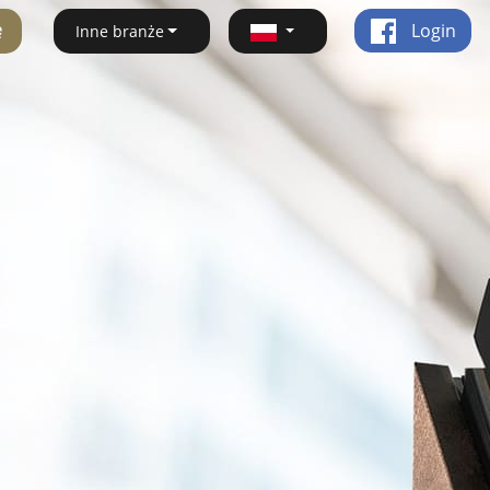
ę
Login
Inne branże