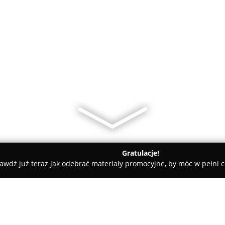
Gratulacje!
awdź już teraz jak odebrać materiały promocyjne, by móc w pełni c
acz Przysięgły Języka Angielskiego Małgorzata Szpakowska