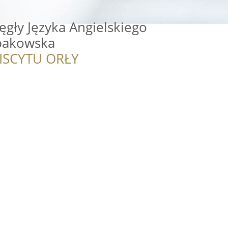
ęgły Języka Angielskiego
pakowska
ISCYTU ORŁY