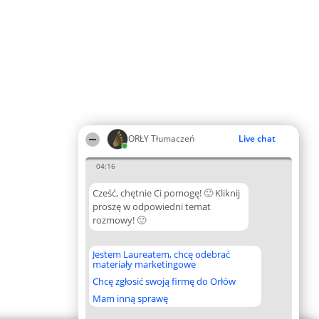
ORŁY Tłumaczeń
Live chat
04:16
Cześć, chętnie Ci pomogę! 🙂 Kliknij
proszę w odpowiedni temat
rozmowy! 🙂
Jestem Laureatem, chcę odebrać
materiały marketingowe
Chcę zgłosić swoją firmę do Orłów
Mam inną sprawę