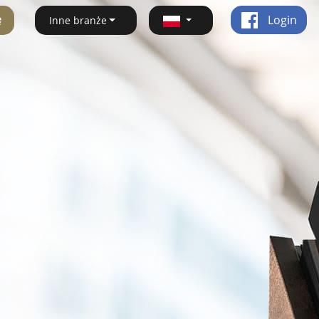
ę
Login
Inne branże