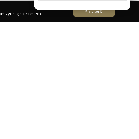
Sprawdź
ieszyć się sukcesem.
nana firma z Wałbrzycha, zlokalizowana przy ul.
pecjalizuje się w profesjonalnych usługach
stwo koncentruje swoją działalność na
głych z języka angielskiego, co zapewnia
ędną w licznych sprawach urzędowych,
renie Polski i poza jej granicami.
95 roku, firma stopniowo umacnia swoją pozycję
telność, precyzję oraz terminowe realizowanie
doświadczenie zdobyte przez lata działalności