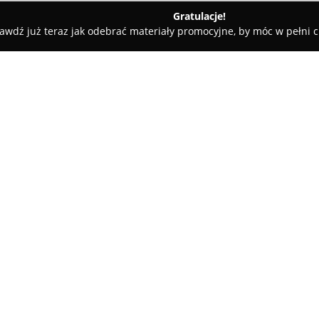
Gratulacje!
awdź już teraz jak odebrać materiały promocyjne, by móc w pełni c
roko
O firmie:
Biuro Tłumaczeń Soroko
to uz
Andrzeja Szmidta 13/6, która s
tłumaczeniowych. Przedsiębior
wykonywaniu tłumaczeń przysię
Pokaż więcej >>
przekładom moc prawną, niezb
sądowych czy biznesowych na te
Działając nieprzerwanie od 19
na rynku, kładąc nacisk na rze
powierzonych zleceń. Rozległe 