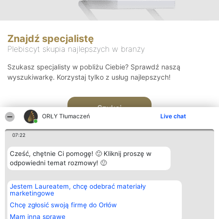
Znajdź specjalistę
Plebiscyt skupia najlepszych w branży
Szukasz specjalisty w pobliżu Ciebie? Sprawdź naszą
wyszukiwarkę. Korzystaj tylko z usług najlepszych!
Szukaj
ORŁY Tłumaczeń
Live chat
07:22
Cześć, chętnie Ci pomogę! 🙂 Kliknij proszę w
odpowiedni temat rozmowy! 🙂
Organizator plebiscytu
Plebiscyt
Kontakt
Jestem Laureatem, chcę odebrać materiały
Bright Side Solutions sp. z o.
Laureaci
Kontakt
marketingowe
o. sp. k.
Lista
ul. Ruska 22
wszystkich
Chcę zgłosić swoją firmę do Orłów
Wrocław 50-079
Laureatów
Mam inną sprawę
KRS 0000749100 | Regon
Zasady