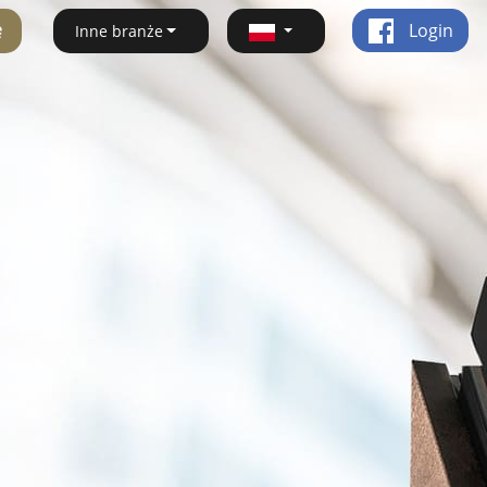
ę
Login
Inne branże