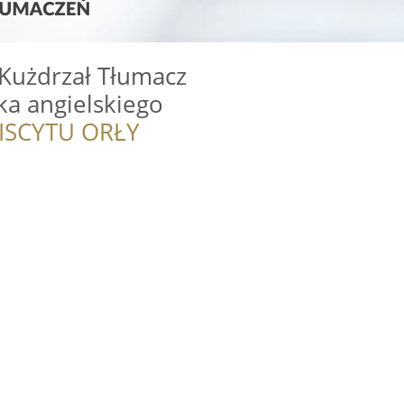
Kużdrzał Tłumacz
yka angielskiego
ISCYTU ORŁY