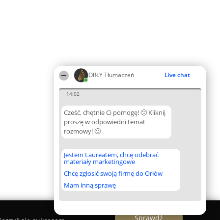
ORŁY Tłumaczeń
Live chat
14:02
Cześć, chętnie Ci pomogę! 🙂 Kliknij
proszę w odpowiedni temat
rozmowy! 🙂
Jestem Laureatem, chcę odebrać
materiały marketingowe
Chcę zgłosić swoją firmę do Orłów
Mam inną sprawę
Sprawdź