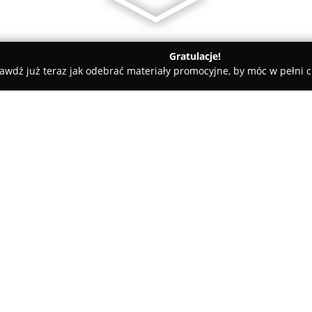
Gratulacje!
awdź już teraz jak odebrać materiały promocyjne, by móc w pełni c
IRIO Ewa Pokorny Tłumacz przysięgły języka niemieckiego
sięgły języka
O firmie:
INSPIRIO Ewa Pokorny
to biur
profesjonalnych usług tłumacze
polskiego na niemiecki. Ofert
jak i zwykłe, skierowane do kl
potrzebują wsparcia w komuni
Pokaż więcej >>
Doświadczenie Ewy Pokorny jak