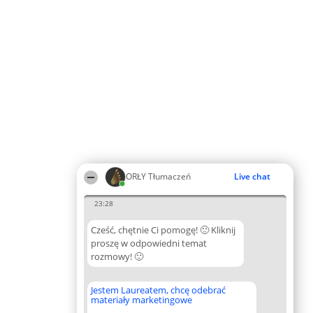
ORŁY Tłumaczeń
Live chat
23:28
Cześć, chętnie Ci pomogę! 🙂 Kliknij
proszę w odpowiedni temat
rozmowy! 🙂
Jestem Laureatem, chcę odebrać
materiały marketingowe