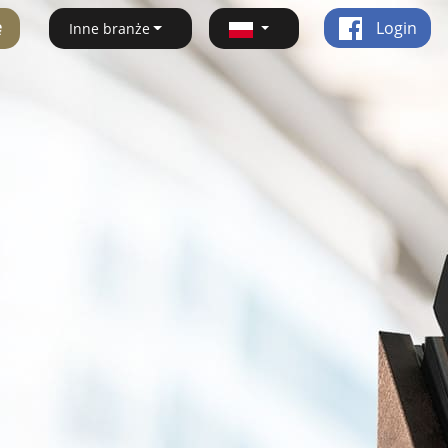
ę
Login
Inne branże