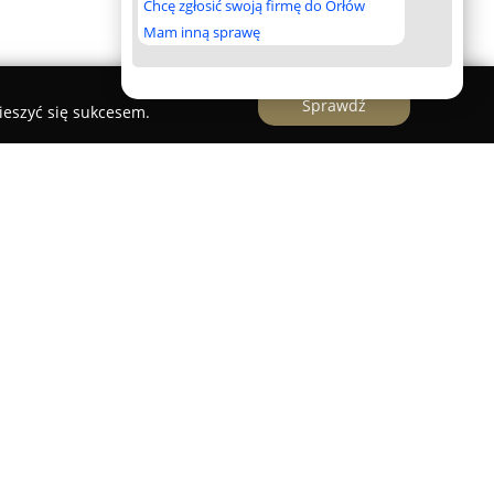
Chcę zgłosić swoją firmę do Orłów
Mam inną sprawę
Sprawdź
ieszyć się sukcesem.
o specjalizujące się w świadczeniu
niowych z języka niemieckiego na polski oraz z
a obejmuje zarówno tłumaczenia uwierzytelnione,
ientów indywidualnych oraz przedsiębiorstw, które
kacji międzynarodowej.
o tłumacza przysięgłego przekłada się na wysoką