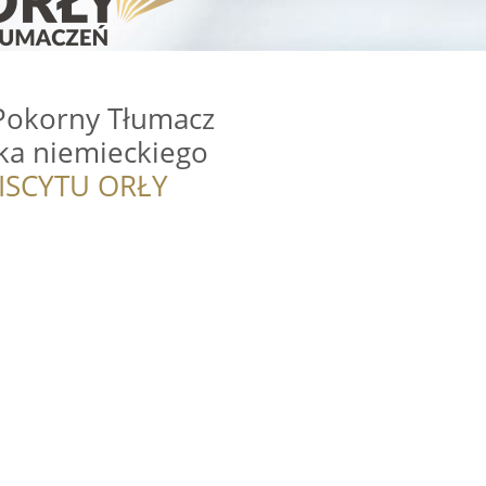
Pokorny Tłumacz
yka niemieckiego
ISCYTU ORŁY