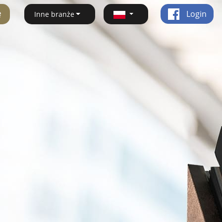
ę
Login
Inne branże