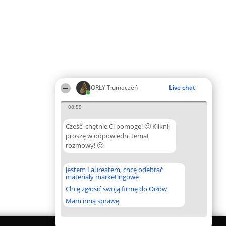
ORŁY Tłumaczeń
Live chat
08:59
Cześć, chętnie Ci pomogę! 🙂 Kliknij
proszę w odpowiedni temat
rozmowy! 🙂
Jestem Laureatem, chcę odebrać
materiały marketingowe
Chcę zgłosić swoją firmę do Orłów
Mam inną sprawę