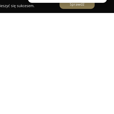
Sprawdź
ieszyć się sukcesem.
z Przysięgły Języka Niemieckiego
to uznany
h, zlokalizowany w Dębicy przy ulicy
ruje się na tłumaczeniach przysięgłych z języka
ość i wierne oddanie treści oryginalnych
e w przypadku tłumaczeń dokumentów prawnych,
nienia od 1992 roku, wyróżnia się szeroką
nży. Wśród świadczonych usług znajdują się
jak i ustne, w tym przekłady notarialne, bankowe
wo przykłada dużą wagę do sumienności i