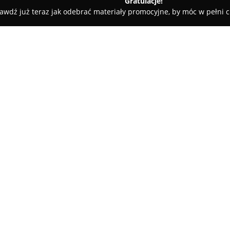
Gratulacje!
awdź już teraz jak odebrać materiały promocyjne, by móc w pełni c
owska Magdalena. Tłumacz przysięgły jęz. niemieckiego
sięgły jęz.
O firmie:
Magdalena Piotrowska Tłumac
dostawca usług tłumaczeniowyc
Rzeszowskiej 58. Firma koncent
niemieckiego, oferując dokładn
dokumentów, co jest kluczow
Pokaż więcej >>
urzędowych czy biznesowych.
Tłumaczka, która posiada upraw
wiedzą i doświadczeniem w bra
zarówno tłumaczenia pisemne, 
oraz medyczne. Przedsiębiorst