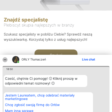
Znajdź specjalistę
Plebiscyt skupia najlepszych w branży
Szukasz specjalisty w pobliżu Ciebie? Sprawdź naszą
wyszukiwarkę. Korzystaj tylko z usług najlepszych!
Szukaj
ORŁY Tłumaczeń
Live chat
18:50
Cześć, chętnie Ci pomogę! 🙂 Kliknij proszę w
odpowiedni temat rozmowy! 🙂
Organizator plebiscytu
Plebiscyt
Kontakt
Jestem Laureatem, chcę odebrać materiały
Bright Side Solutions sp. z o.
Laureaci
Kontakt
marketingowe
o. sp. k.
Lista
ul. Ruska 22
wszystkich
Chcę zgłosić swoją firmę do Orłów
Wrocław 50-079
Laureatów
Mam inną sprawę
KRS 0000749100 | Regon
Zasady