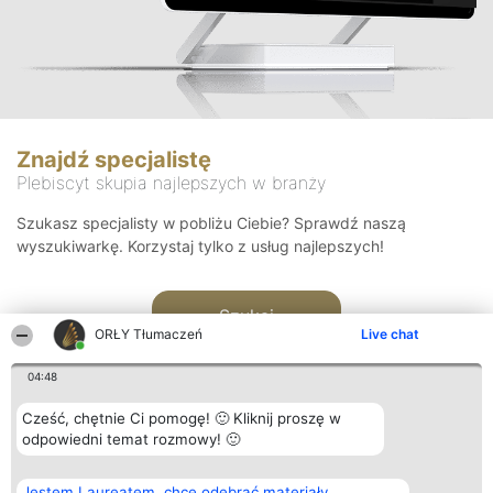
Znajdź specjalistę
Plebiscyt skupia najlepszych w branży
Szukasz specjalisty w pobliżu Ciebie? Sprawdź naszą
wyszukiwarkę. Korzystaj tylko z usług najlepszych!
Szukaj
ORŁY Tłumaczeń
Live chat
04:48
Cześć, chętnie Ci pomogę! 🙂 Kliknij proszę w
odpowiedni temat rozmowy! 🙂
Organizator plebiscytu
Plebiscyt
Kontakt
Jestem Laureatem, chcę odebrać materiały