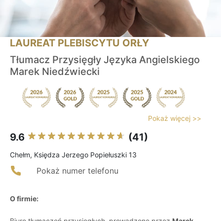
LAUREAT PLEBISCYTU ORŁY
Tłumacz Przysięgły Języka Angielskiego
Marek Niedźwiecki
Pokaż więcej >>
9.6
(41)
Chełm, Księdza Jerzego Popiełuszki 13
Pokaż numer telefonu
O firmie:
Biuro tłumaczeń przysięgłych, prowadzone przez
Marek