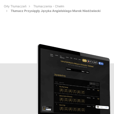
Orły Tłumaczeń
Tłumaczenia - Chełm
Tłumacz Przysięgły Języka Angielskiego Marek Niedźwiecki