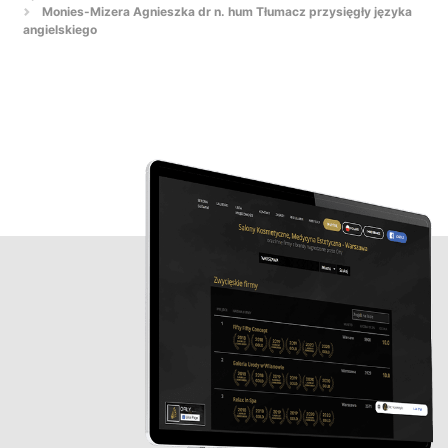
Monies-Mizera Agnieszka dr n. hum Tłumacz przysięgły języka
angielskiego