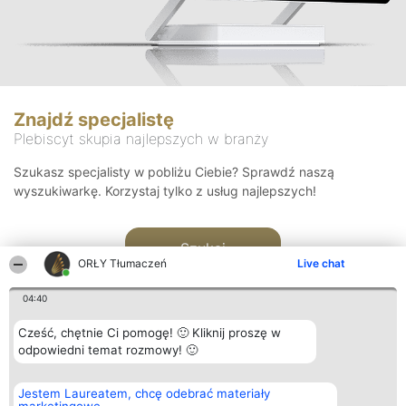
Znajdź specjalistę
Plebiscyt skupia najlepszych w branży
Szukasz specjalisty w pobliżu Ciebie? Sprawdź naszą
wyszukiwarkę. Korzystaj tylko z usług najlepszych!
Szukaj
ORŁY Tłumaczeń
Live chat
04:40
Cześć, chętnie Ci pomogę! 🙂 Kliknij proszę w
odpowiedni temat rozmowy! 🙂
Organizator plebiscytu
Plebiscyt
Kontakt
Jestem Laureatem, chcę odebrać materiały
Bright Side Solutions sp. z o.
Laureaci
Kontakt