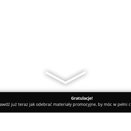
Gratulacje!
awdź już teraz jak odebrać materiały promocyjne, by móc w pełni c
umacz przysięgły języka niemieckiego Aleksandra Kożuch