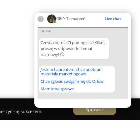
ORŁY Tłumaczeń
Live chat
01:34
Cześć, chętnie Ci pomogę! 🙂 Kliknij
proszę w odpowiedni temat
rozmowy! 🙂
Jestem Laureatem, chcę odebrać
materiały marketingowe
Chcę zgłosić swoją firmę do Orłów
Mam inną sprawę
Sprawdź
ieszyć się sukcesem.