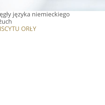
ęgły języka niemieckiego
żuch
ISCYTU ORŁY