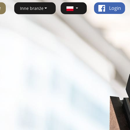
ę
Login
Inne branże