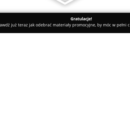
Gratulacje!
awdź już teraz jak odebrać materiały promocyjne, by móc w pełni c
kon. Tłumaczenia
O firmie:
Alkon Tłumaczenia
to uznana 
posiadająca ponad dwadzieścia
dostarcza kompleksowe rozwiąz
przyczyniło się do zbudowania s
Pokaż więcej >>
Przedsiębiorstwo specjalizuje 
angielskiego, obejmując zarówn
tłumaczenia przysięgłe, przyda
instytucjami.