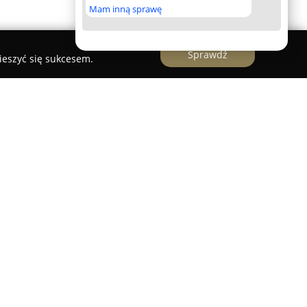
Mam inną sprawę
Sprawdź
ieszyć się sukcesem.
firma świadcząca usługi tłumaczeniowe w Polsce,
 lat doświadczenia na rynku. Od 1997 roku
ania w zakresie komunikacji wielojęzycznej, co
ilnej pozycji i zdobycia lojalności wielu klientów.
się w tłumaczeniach z języka niemieckiego i
o przekłady pisemne, jak i ustne, a także
tne m.in. w kontaktach z urzędami oraz