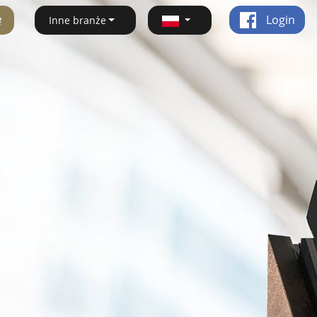
ę
Login
Inne branże